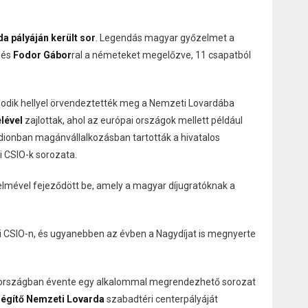
a pályáján került sor
. Legendás magyar győzelmet a
 és
Fodor Gábor
ral a németeket megelőzve, 11 csapatból
dik hellyel örvendeztették meg a Nemzeti Lovardába
lével
zajlottak, ahol az európai országok mellett például
tadionban magánvállalkozásban tartották a hivatalos
i CSIO-k sorozata.
lmével fejeződött be, amely a magyar díjugratóknak a
i CSIO-n, és ugyanebben az évben a Nagydíjat is megnyerte
y országban évente egy alkalommal megrendezhető sorozat
légítő Nemzeti Lovarda
szabadtéri centerpályáját