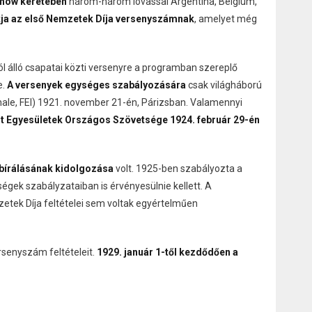
 Show keretében
három-három lovassal Argentína, Belgium,
rtja az első Nemzetek Díja versenyszámnak
, amelyet még
l álló csapatai közti versenyre a programban szereplő
e.
A versenyek egységes szabályozására
csak világháború
onale, FEI) 1921. november 21-én, Párizsban. Valamennyi
 Egyesületek Országos Szövetsége 1924. február 29-én
bírálásának kidolgozása
volt. 1925-ben szabályozta a
gek szabályzataiban is érvényesülnie kellett. A
zetek Díja feltételei sem voltak egyértelműen
rsenyszám feltételeit.
1929. január 1-től kezdődően a