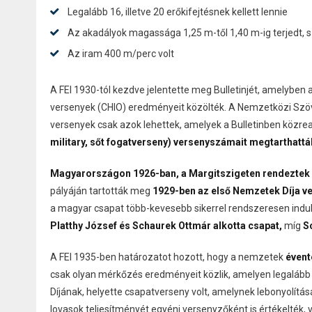
Legalább 16, illetve 20 erőkifejtésnek kellett lennie
Az akadályok magassága 1,25 m-től 1,40 m-ig terjedt, s
Az iram 400 m/perc volt
A FEI 1930-tól kezdve jelentette meg Bulletinjét, amelyben 
versenyek (CHIO) eredményeit közölték. A Nemzetközi Sz
versenyek csak azok lehettek, amelyek a Bulletinben közr
military, sőt fogatverseny) versenyszámait megtarthattá
Magyarországon 1926-ban, a Margitszigeten rendeztek e
pályáján tartották meg
1929-ben az első Nemzetek Díja v
a magyar csapat több-kevesebb sikerrel rendszeresen indul
Platthy József és Schaurek Ottmár alkotta csapat,
míg
S
A FEI 1935-ben határozatot hozott, hogy a nemzetek
évent
csak olyan mérkőzés eredményeit közlik, amelyen legaláb
Díjának, helyette csapatverseny volt, amelynek lebonyolítá
lovasok teljesítményét egyéni versenyzőként is értékelték, v