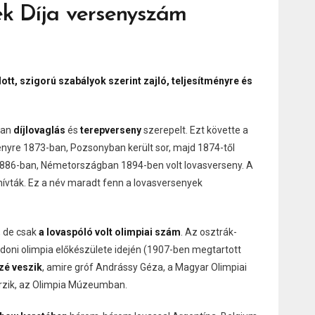
ek Díja versenyszám
tt, szigorú szabályok szerint zajló, teljesítményre és
ban
díjlovaglás
és
terepverseny
szerepelt. Ezt követte a
enyre 1873-ban, Pozsonyban került sor, majd 1874-től
 1886-ban, Németországban 1894-ben volt lovasverseny. A
hívták. Ez a név maradt fenn a lovasversenyek
, de csak
a lovaspóló volt olimpiai szám
. Az osztrák-
doni olimpia előkészülete idején (1907-ben megtartott
zé veszik
, amire gróf Andrássy Géza, a Magyar Olimpiai
őrzik, az Olimpia Múzeumban.