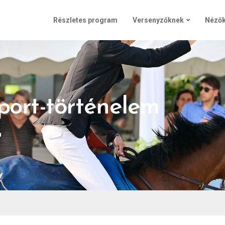
Részletes program
Versenyzőknek
Néző
port-történelem
m