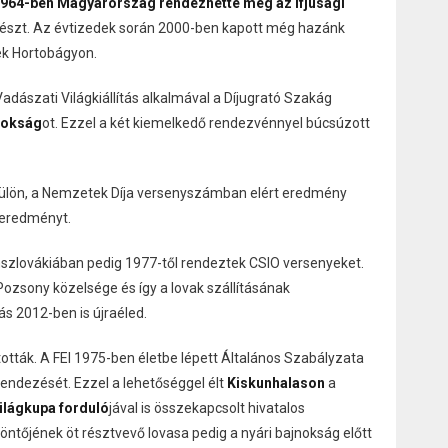
964-ben Magyarország rendezhette meg az Ifjúsági
részt. Az évtizedek során 2000-ben kapott még hazánk
ek Hortobágyon.
adászati Világkiállítás alkalmával a Díjugrató Szakág
nokság
ot. Ezzel a két kiemelkedő rendezvénnyel búcsúzott
ét külön, a Nemzetek Díja versenyszámban elért eredmény
égeredményt.
hszlovákiában pedig 1977-től rendeztek CSIO versenyeket.
Pozsony közelsége és így a lovak szállításának
 2012-ben is újraéled.
tták. A FEI 1975-ben életbe lépett Általános Szabályzata
endezését. Ezzel a lehetőséggel élt
Kiskunhalason
a
ilágkupa forduló
jával is összekapcsolt hivatalos
döntőjének öt résztvevő lovasa pedig a nyári bajnokság előtt