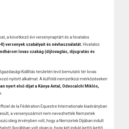
at, a következő évi versenynaptárt és a hivatalos
HI) versenyek szabályait és névhasználatát.
Hivatalos
ndhárom lovas szakág (díjlovaglás, díjugratás és
zdasági Kiállítás területén levő bemutató tér lovas
ozó nyitott alkalmat. A külföldi nemzetközi mérkőzéseken
n nyert első díjat a Kánya Antal, Odescalchi Miklós,
k.
fficiel de la Fédération Equestre Internationale kiadványban
nyesült, a versenyszámot nem nevezhették Nemzetek
szú ideig érvényben volt, hogy a Nemzetek Díjában indult
atott (korábban volt olyan is, hogy két induló kettő-kettő