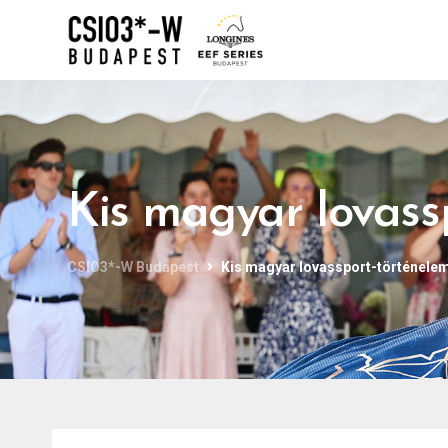
Kis magyar lovass
CSIO3*-W Budapest
Kis magyar lovassport-történele