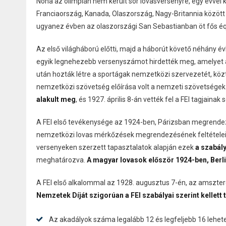
Noha az olimpián nem került sor lovasversenyre, egy évvel
Franciaország, Kanada, Olaszország, Nagy-Britannia között
ugyanez évben az olaszországi San Sebastianban öt fős éq
Az első világháború előtti, majd a háborút követő néhány 
egyik legnehezebb versenyszámot hirdették meg, amelyet a re
után hozták létre a sportágak nemzetközi szervezetét, kö
nemzetközi szövetség előírása volt a nemzeti szövetségek
alakult meg
, és 1927. április 8-án vették fel a FEI tagjainak 
A FEI első tevékenysége az 1924-ben, Párizsban megrende
nemzetközi lovas mérkőzések megrendezésének feltételeit, 
versenyeken szerzett tapasztalatok alapján ezek
a szabál
meghatározva.
A magyar lovasok először 1924-ben, Berl
A FEI első alkalommal az 1928. augusztus 7-én, az amszter
Nemzetek Díját szigorúan a FEI szabályai szerint kellett t
Az akadályok száma legalább 12 és legfeljebb 16 lehete