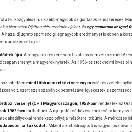
l a FEI közgyűlésein, s kisebb-nagyobb szigorítások rendszeresek. M
k a Nemzetek Díjában elért eredmény jelent, és
egy csapatnak az igazi 
.
A hazai díjugrató sport eddigi legnagyobb eredményét is ebben a korsz
gyéni bronzérmet nyert.
dődtek újra
. A magyarok részére nem hivatalos nemzetközi mérkőzésen
i csapatversenyt a magyarok nyerték. Az 1956-os stockholmi lovas oli
sor.
k köszönhetően
mind több nemzetközi versenyen
való részvételre nyíl
zkes volt, ezért ezen szabályok betartásával igyekeztek a szomszédos
zetközi versenyt (CHI) Magyarországon, 1958-ban
rendezték az Orsz
csak 1962-ben
tarthattunk. A díjugrató mérkőzéseknek méltó környezetet
rok akadályokkal rendelkező pályája, nézőtere, tribünje. A mérkőzés j
Budapesten tartózkodott
. Miként a külföldi sajtó, ő is nagyon pozitíva