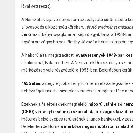
lóval vett részt).
A Nemzetek Díja versenyszám szabályzata sűrűn szóba kerü
a lovasok és a közönség körében:
„átütő eredményt mégiscsa
Jenő
, az örkényi lovaglótanár-képző egyik tanára 1938-ban
egyéni országos bajnok Platthy József a berlini olimpián e
A háború által megszakított
lovasversenyek 1948-ban kez
alkalommal, Bukarestben. A Nemzetek Díja szabálya szerint
mérkőzésen való részvételére 1955-ben, Belgrádban került 
1956 után
, az egyre jobban enyhülő nemzetközi légkörne
nehézségek miatt a hivatalos versenyek meghirdetése nehé
Ezeknek a feltételeknek megfelelő,
háború utáni első nem
(CHIO) versenyt elsőnek a szocialista országok között 
méteres belső gyepes területének állandó bankekkel, vizesá
De Menten de Horné
a mérkőzés egész időtartama alatt 