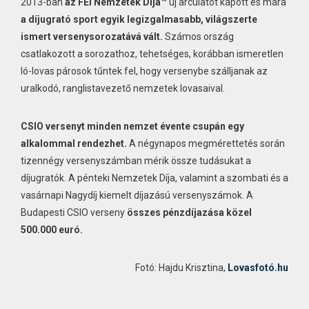
2013-ban
az FEI Nemzetek Díja™
új arculatot kapott és mára
a díjugrató sport egyik legizgalmasabb, világszerte
ismert versenysorozatává vált.
Számos ország
csatlakozott a sorozathoz, tehetséges, korábban ismeretlen
ló-lovas párosok tűntek fel, hogy versenybe szálljanak az
uralkodó, ranglistavezető nemzetek lovasaival.
CSIO versenyt minden nemzet évente csupán egy
alkalommal rendezhet.
A négynapos megmérettetés során
tizennégy versenyszámban mérik össze tudásukat a
díjugratók. A pénteki Nemzetek Díja, valamint a szombati és a
vasárnapi Nagydíj kiemelt díjazású versenyszámok. A
Budapesti CSIO verseny
összes pénzdíjazása közel
500.000 euró.
Fotó: Hajdu Krisztina,
Lovasfotó.hu