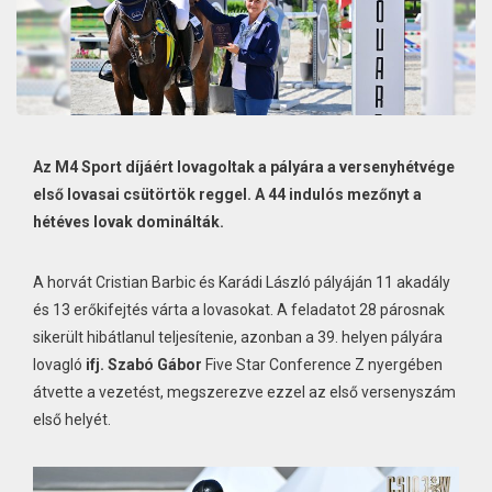
Az M4 Sport díjáért lovagoltak a pályára a versenyhétvége
első lovasai csütörtök reggel. A 44 indulós mezőnyt a
hétéves lovak dominálták.
A horvát Cristian Barbic és Karádi László pályáján 11 akadály
és 13 erőkifejtés várta a lovasokat. A feladatot 28 párosnak
sikerült hibátlanul teljesítenie, azonban a 39. helyen pályára
lovagló
ifj. Szabó Gábor
Five Star Conference Z nyergében
átvette a vezetést, megszerezve ezzel az első versenyszám
első helyét.