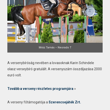
Mráz Tamás – Neorado T
A versenybíróság nevében a lovasoknak Karin Schindele
olasz verseybíró gratulált. A versenyszám összdíjazása 2000
euró volt.
Tovább a verseny részletes programjára
»
A verseny főtámogatója a
Szerencsejáték Zrt.