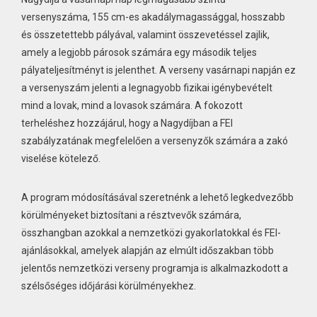
versenyszáma, 155 cm-es akadálymagassággal, hosszabb
és összetettebb pályával, valamint összevetéssel zajlik,
amely a legjobb párosok számára egy második teljes
pályateljesítményt is jelenthet. A verseny vasárnapi napján ez
a versenyszám jelenti a legnagyobb fizikai igénybevételt
mind a lovak, mind a lovasok számára. A fokozott
terheléshez hozzájárul, hogy a Nagydíjban a FEI
szabályzatának megfelelően a versenyzők számára a zakó
viselése kötelező.
A program módosításával szeretnénk a lehető legkedvezőbb
körülményeket biztosítani a résztvevők számára,
összhangban azokkal a nemzetközi gyakorlatokkal és FEI-
ajánlásokkal, amelyek alapján az elmúlt időszakban több
jelentős nemzetközi verseny programja is alkalmazkodott a
szélsőséges időjárási körülményekhez.