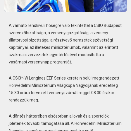
A várható rendkívüli hőségre való tekintettel a CSIO Budapest
szervezőbizottsága, a versenyigazgatóság, a verseny
állatorvosi bizottsága, a résztvevő nemzetek szövetségi
kapitányai, az illetékes minisztériumok, valamint az érintett
szakmai szervezetek egyetértésével módosította a
vasárnapi versenynap programját.
A CSI3*-W Longines EEF Series keretein belül megrendezett
Honvédelmi Minisztérium Világkupa Nagydíjának eredetileg
15:30 órára tervezett versenyszámát reggel 08:00 órakor
rendezzük meg.
A döntés hátterében elsősorban a lovak és a sportolók
jólétének további támogatása áll. A Honvédelmi Minisztérium
Nagydíja a vasárnapi nap legmagasabb szintű