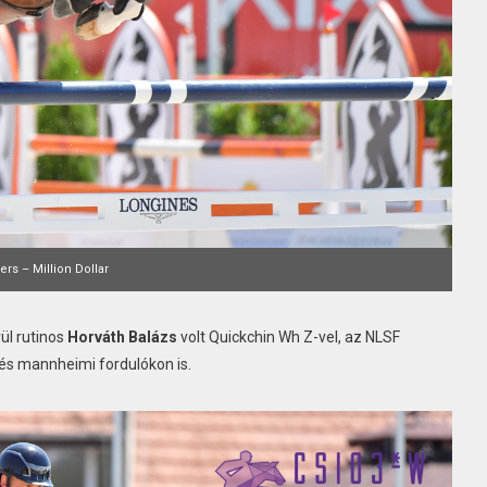
rs – Million Dollar
ül rutinos
Horváth Balázs
volt Quickchin Wh Z-vel, az NLSF
 és mannheimi fordulókon is.