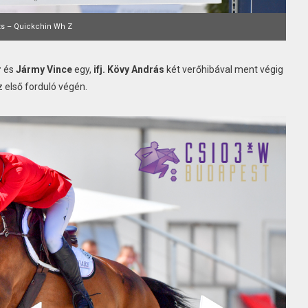
zs – Quickchin Wh Z
r
és
Jármy Vince
egy,
ifj. Kövy András
két verőhibával ment végig
z első forduló végén.