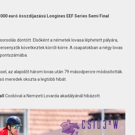
00 euró összdíjazású Longines EEF Series Semi Final
sorsolás döntött. Elsőként a németek lovasa léphetett pályára,
d versenyzők következtek körről-körre. A csapatokban a négy lovas
t pontszámába.
éssel, az alapidőt három lovas után 79 másodpercre módosították.
olsó meredek okozta a legtöbb hibát.
ll
Coolióval a Nemzeti Lovarda akadályánál hibázott.