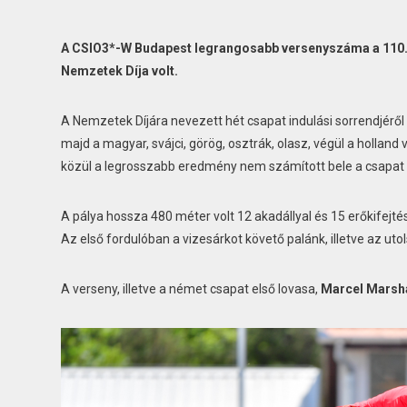
A CSIO3*-W Budapest legrangosabb versenyszáma a 110.0
Nemzetek Díja volt.
A Nemzetek Díjára nevezett hét csapat indulási sorrendjéről 
majd a magyar, svájci, görög, osztrák, olasz, végül a hollan
közül a legrosszabb eredmény nem számított bele a csapa
A pálya hossza 480 méter volt 12 akadállyal és 15 erőkifejt
Az első fordulóban a vizesárkot követő palánk, illetve az ut
A verseny, illetve a német csapat első lovasa,
Marcel Marsha