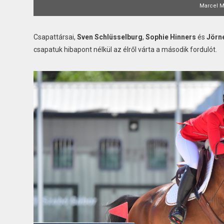
Marcel M
Csapattársai,
Sven Schlüsselburg
,
Sophie Hinners
és
Jörn
csapatuk hibapont nélkül az élről várta a második fordulót.